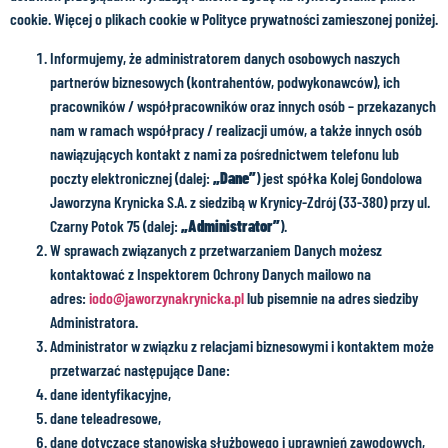
cookie. Więcej o plikach cookie w Polityce prywatności zamieszonej poniżej.
Informujemy, że administratorem danych osobowych naszych
partnerów biznesowych (kontrahentów, podwykonawców), ich
pracowników / współpracowników oraz innych osób – przekazanych
nam w ramach współpracy / realizacji umów, a także innych osób
nawiązujących kontakt z nami za pośrednictwem telefonu lub
poczty elektronicznej (dalej:
„Dane”
) jest spółka Kolej Gondolowa
Jaworzyna Krynicka S.A. z siedzibą w Krynicy-Zdrój (33-380) przy ul.
Czarny Potok 75 (dalej:
„Administrator”
).
W sprawach związanych z przetwarzaniem Danych możesz
kontaktować z Inspektorem Ochrony Danych mailowo na
adres:
iodo@jaworzynakrynicka.pl
lub pisemnie na adres siedziby
Administratora.
Administrator w związku z relacjami biznesowymi i kontaktem może
przetwarzać następujące Dane:
dane identyfikacyjne,
dane teleadresowe,
dane dotyczące stanowiska służbowego i uprawnień zawodowych,