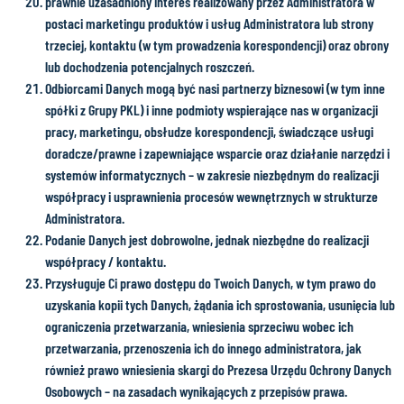
prawnie uzasadniony interes realizowany przez Administratora w
postaci marketingu produktów i usług Administratora lub strony
trzeciej, kontaktu (w tym prowadzenia korespondencji) oraz obrony
lub dochodzenia potencjalnych roszczeń.
Odbiorcami Danych mogą być nasi partnerzy biznesowi (w tym inne
spółki z Grupy PKL) i inne podmioty wspierające nas w organizacji
pracy, marketingu, obsłudze korespondencji, świadczące usługi
doradcze/prawne i zapewniające wsparcie oraz działanie narzędzi i
systemów informatycznych – w zakresie niezbędnym do realizacji
współpracy i usprawnienia procesów wewnętrznych w strukturze
Administratora.
Podanie Danych jest dobrowolne, jednak niezbędne do realizacji
współpracy / kontaktu.
Przysługuje Ci prawo dostępu do Twoich Danych, w tym prawo do
uzyskania kopii tych Danych, żądania ich sprostowania, usunięcia lub
ograniczenia przetwarzania, wniesienia sprzeciwu wobec ich
przetwarzania, przenoszenia ich do innego administratora, jak
również prawo wniesienia skargi do Prezesa Urzędu Ochrony Danych
Osobowych – na zasadach wynikających z przepisów prawa.