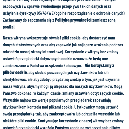
osobowych i w sprawie swobodnego przepływu takich danych oraz
uchylenia dyrektywy 95/46/WE (ogólne rozporządzenie o ochronie danych).
Zachęcamy do zapoznania się z
Polityką prywatności
zamieszczoną
poniżej.
Nasza witryna wykorzystuje również pliki cookie, aby dostarczyć nam
danych statystycznych oraz aby zapewnić jak najlepsze wrażenia podczas
odwiedzin naszej strony internetowej. Korzystanie z witryny bez zmiany
ustawień przeglądarki dotyczących cookie oznacza, że będą one
zamieszczane w Państwa urządzeniu końcowym.
Nie korzystamy z
plików cookie
, aby śledzić poszczególnych użytkowników lub ich
identyfikować, ale aby zdobyć przydatną wiedzę o tym, jak jest używana
nasza witryna, abyśmy mogli ją ulepszać dla naszych użytkowników. Mogą
Państwo dokonać, w każdym czasie, zmiany ustawień dotyczących cookie.
Wszystkie najnowsze wersje popularnych przeglądarek zapewniają
użytkownikom kontrolę nad plikami cookie. Użytkownicy mogą ustawić
swoją przeglądarkę tak, aby zaakceptowała lub odrzuciła wszystkie lub
niektóre pliki cookie. Kontynuując korzystanie z naszej witryny bez zmiany
ustawień przeglądarki wyrażają Państwo zgodę na wykorzystanie plików