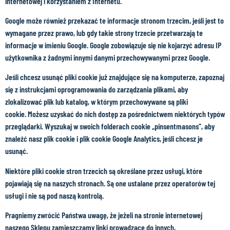
internetowej i korzystaniem z Internetu.
Google może również przekazać te informacje stronom trzecim, jeśli jest to
wymagane przez prawo, lub gdy takie strony trzecie przetwarzają te
informacje w imieniu Google. Google zobowiązuje się nie kojarzyć adresu IP
użytkownika z żadnymi innymi danymi przechowywanymi przez Google.
Jeśli chcesz usunąć pliki cookie już znajdujące się na komputerze, zapoznaj
się z instrukcjami oprogramowania do zarządzania plikami, aby
zlokalizować plik lub katalog, w którym przechowywane są pliki
cookie. Możesz uzyskać do nich dostęp za pośrednictwem niektórych typów
przeglądarki. Wyszukaj w swoich folderach cookie „pinsentmasons”, aby
znaleźć nasz plik cookie i plik cookie Google Analytics, jeśli chcesz je
usunąć.
Niektóre pliki cookie stron trzecich są określane przez usługi, które
pojawiają się na naszych stronach. Są one ustalane przez operatorów tej
usługi i nie są pod naszą kontrolą.
Pragniemy zwrócić Państwa uwagę, że jeżeli na stronie internetowej
naszego Sklepu zamieszczamy linki prowadzące do innych,