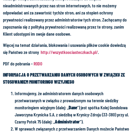
nieadministrowanych przez nas stron internetowych, to nie możemy
odpowiadać ani za zawartość tychże stron, ani za stopień ochrony
prywatności realizowany przez administratorów tych stron. Zachęcamy do
zapoznania się z polityką prywatności realizowaną przez te strony, zanim
Klient udostępni im swoje dane osobowe.
Więcej na temat działania, blokowania i usuwania plików cookie dowiedzą
się Państwo ze strony
http://wszystkoociasteczkach.pl/
.
PDF do pobrania –
RODO
INFORMACJA O PRZETWARZANIU DANYCH OSOBOWYCH
W ZWIĄZKU ZE
STOSOWANIEM MONITORINGU WIZYJNEGO
Informujemy, że administratorem danych osobowych
przetwarzanych w związku z prowadzonym na terenie siedziby
monitoringiem wizyjnym (dalej: „
Dane
”) jest spółka Kolej Gondolowa
Jaworzyna Krynicka S.A. z siedzibą w Krynicy-Zdroju (33-380) przy ul.
Czarny Potok 75 (dalej: „
Administrator
”).
W sprawach związanych z przetwarzaniem Danych możecie Państwo