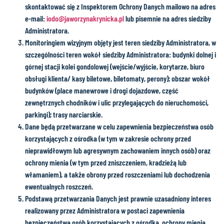
skontaktować się z Inspektorem Ochrony Danych mailowo na adres
e-mail:
iodo@jaworzynakrynicka.pl
lub pisemnie na adres siedziby
Administratora.
Monitoringiem wizyjnym objęty jest teren siedziby Administratora, w
szczególności teren wokół siedziby Administratora: budynki dolnej i
górnej stacji kolei gondolowej (wejście/wyjście, korytarze, biuro
obsługi klienta/ kasy biletowe, biletomaty, perony); obszar wokół
budynków (place manewrowe i drogi dojazdowe, część
zewnętrznych chodników i ulic przylegających do nieruchomości,
parkingi); trasy narciarskie.
Dane będą przetwarzane w celu zapewnienia bezpieczeństwa osób
korzystających z ośrodka (w tym w zakresie ochrony przed
nieprawidłowym lub agresywnym zachowaniem innych osób) oraz
ochrony mienia (w tym przed zniszczeniem, kradzieżą lub
włamaniem), a także obrony przed roszczeniami lub dochodzenia
ewentualnych roszczeń.
Podstawą przetwarzania Danych jest prawnie uzasadniony interes
realizowany przez Administratora w postaci zapewnienia
bezpieczeństwa osób korzystających z ośrodka, ochrony mienia